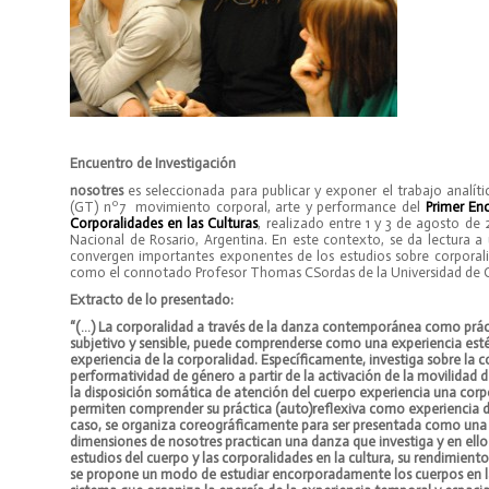
Encuentro de Investigación
nosotres
es seleccionada para publicar y exponer el trabajo analít
(GT) nº7 movimiento corporal, arte y performance del
Primer En
Corporalidades en las Culturas
, realizado entre 1 y 3 de agosto de
Nacional de Rosario, Argentina. En este contexto, se da lectura a 
convergen importantes exponentes de los estudios sobre corporalid
como el connotado Profesor Thomas CSordas de la Universidad de C
Extracto de lo presentado:
“(…) La corporalidad a través de la danza contemporánea como prá
subjetivo y sensible, puede comprenderse como una experiencia est
experiencia de la corporalidad. Específicamente, investiga sobre la 
performatividad de género a partir de la activación de la movilidad d
la disposición somática de atención del cuerpo experiencia una cor
permiten comprender su práctica (auto)reflexiva como experiencia de
caso, se organiza coreográficamente para ser presentada como una p
dimensiones de nosotres practican una danza que investiga y en ello 
estudios del cuerpo y las corporalidades en la cultura, su rendimie
se propone un modo de estudiar encorporadamente los cuerpos en las