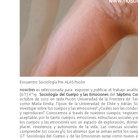
Encuentro Sociología Pre-ALAS Pucón
nosotres
es seleccionada para exponer y publicar el trabajo analít
(GT) nº19
Sociología del Cuerpo y las Emociones
del
Séptimo Con
octubre de 2012 en sede Pucón Universidad de la Frontera de Te
como María Emilia Tijoux de la Universidad de Chile y Adrián S
investigar sobre los cuerpos y las emociones? ¿Cuáles son las condi
y reproducen? Conocemos a través de nuestros cuerpos; respira
aceptable, por lo tanto cuerpos, emociones, estructuras sociales y s
los cuerpos y las emociones son un espacio de exploración, dominac
placer, resistencia y autonomía de la vida. Las ciencias social
comprender los cruces y/o los abismos que se arman entre los cuerp
GT Sociología del Cuerpo y de las Emociones surge como nuevo espa