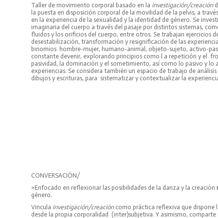
Taller de movimiento corporal basado en la
investigación/creación
d
la puesta en disposición corporal de la movilidad de la pelvis, a travé
en la experiencia de la sexualidad y la identidad de género. Se inves
imaginaria del cuerpo a través del pasaje por distintos sistemas, como
fluidos y los orificios del cuerpo, entre otros. Se trabajan ejercicios
desestabilización, transformación y resignificación de las experiencia
binomios hombre-mujer, humano-animal, objeto-sujeto, activo-pasi
constante devenir, explorando principios como l a repetición y el frot
pasividad, la dominación y el sometimiento, así como lo pasivo y lo ac
experiencias. Se considera también un espacio de trabajo de análisi
dibujos y escrituras, para sistematizar y contextualizar la experienci
CONVERSACIÓN/
>Enfocado en reflexionar las posibilidades de la danza y la creación
género.
Vincula
investigación/creación
como práctica reflexiva que dispone 
desde la propia corporalidad (inter)subjetiva. Y asimismo, comparte 