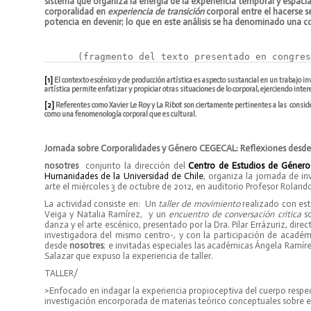
sistema que organiza la energía de la experiencia temporal y espaci
corporalidad en
experiencia de transición
corporal entre el hacerse
potencia en devenir; lo que en este análisis se ha denominado una 
autor: Natalia R
      (fragmento del texto presentado en congres
[1]
El contexto escénico y de producción artística es aspecto sustancial en un trabajo in
artística permite enfatizar y propiciar otras situaciones de lo corporal, ejerciendo in
[2]
Referentes como Xavier Le Roy y La Ribot son ciertamente pertinentes a las conside
como una fenomenología corporal que es cultural.
Jornada sobre Corporalidades y Género CEGECAL: Reflexiones desde 
nosotres
conjunto la dirección del
Centro de Estudios de Género
Humanidades de la Universidad de Chile
, organiza la jornada de in
arte el miércoles 3 de octubre de 2012, en auditorio Profesor Roland
La actividad consiste en: Un
taller de movimiento
realizado con est
Veiga y Natalia Ramírez, y un
encuentro de conversación critica
so
danza y el arte escénico, presentado por la Dra. Pilar Errázuriz, d
investigadora del mismo centro-, y con la participación de académ
desde
nosotres
; e invitadas especiales las académicas Ángela Ramírez
Salazar que expuso la experiencia de taller.
TALLER/
>Enfocado en indagar la experiencia propioceptiva del cuerpo respec
investigación encorporada de materias teórico conceptuales sobre e