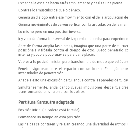
Extiende la espalda hacia atrás ampliamente y desliza una pierna.
Contrae los músculos del suelo pélvico.
Genera un diálogo entre ese movimiento con el de la articulación de
Genera movimientos de vaivén vertical con la articulación de la man
Lo mismo pero en una posición inversa.
Ir y venir de forma transversal de izquierda a derecha para experime
Abre de forma amplia las piernas, imagina que una parte de tu cuer
posiciónala y frótala contra el cuerpo de otro. Luego penétralo c
intensa y poco a poco suaviza para darle placer.
Vuelve a tu posición inicial, pero transfórmala de modo que estés arr
Penetra vigorosamente el espacio con un brazo. En algún mo
intensidades de penetración.
Añade a esto una excursión de tu lengua contra las paredes de tu ca
Simultáneamente, anda dando suaves impulsiones desde tus crest
transformando en sincronía con los otros.
hhola
Partitura Kamsutra adaptada
Posición inicial (la cadera está torcida).
Permanece un tiempo en esta posición.
Las nalgas se contraen y relajan creando una diversidad de ritmos